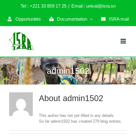
Skip
Tel : +221 33 859 17 25
|
Email : unival@isra.sn
to
content
Opportunités
Documentation
ISRA mail
admin1502
About
admin1502
This author has not yet filled in any details.
So far admin1502 has created 279 blog entries.