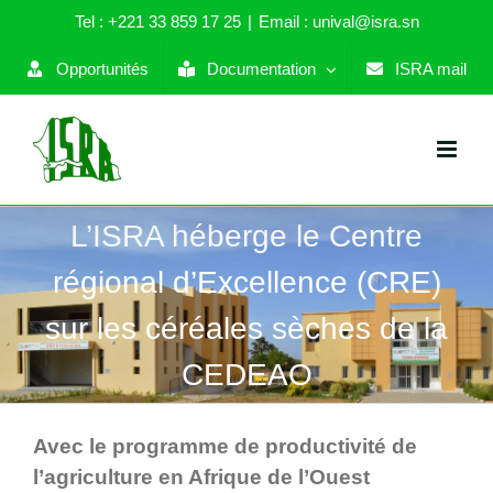
Skip
Tel : +221 33 859 17 25
|
Email : unival@isra.sn
to
content
Opportunités
Documentation
ISRA mail
L’ISRA héberge le Centre
régional d’Excellence (CRE)
sur les céréales sèches de la
CEDEAO
Avec le programme de productivité de
l’agriculture en Afrique de l’Ouest