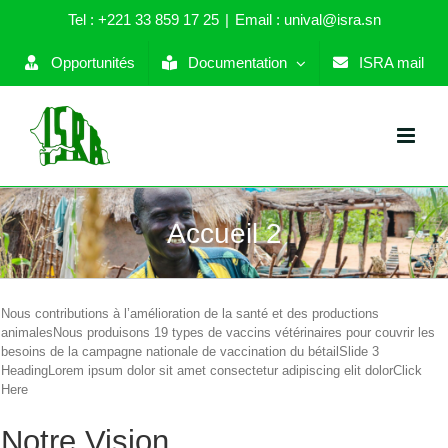
Skip
Tel : +221 33 859 17 25
|
Email : unival@isra.sn
to
content
Opportunités
Documentation
ISRA mail
Accueil 2
Nous contributions à l’amélioration de la santé et des productions
animalesNous produisons 19 types de vaccins vétérinaires pour couvrir les
besoins de la campagne nationale de vaccination du bétailSlide 3
HeadingLorem ipsum dolor sit amet consectetur adipiscing elit dolorClick
Here
Notre Vision