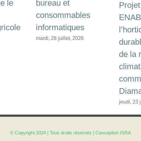
e le
bureau et
Projet
consommables
ENABE
ricole
informatiques
l’horti
mardi, 28 juillet, 2026
durab
6
de la 
climat
comm
Diama
jeudi, 23 
© Copyright 2024 | Tous droits réservés | Conception
ISRA