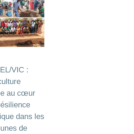
L/VIC :
culture
le au cœur
résilience
ique dans les
unes de