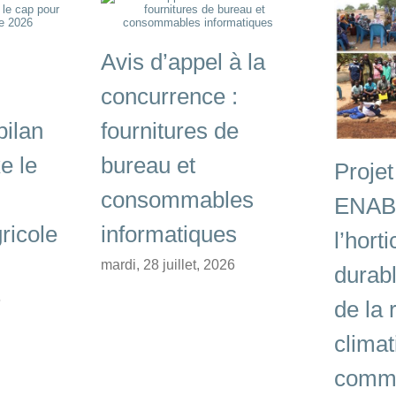
Avis d’appel à la
concurrence :
bilan
fournitures de
e le
bureau et
Projet
consommables
ENABE
ricole
informatiques
l’horti
mardi, 28 juillet, 2026
durab
6
de la 
climat
comm