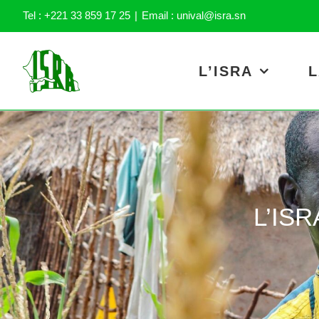
Skip
Tel : +221 33 859 17 25
|
Email : unival@isra.sn
to
content
L’ISRA
L
L’ISRA