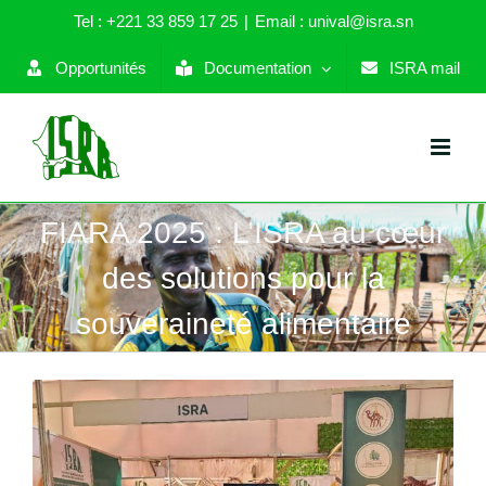
Skip
Tel : +221 33 859 17 25
|
Email : unival@isra.sn
to
content
Opportunités
Documentation
ISRA mail
FIARA 2025 : L’ISRA au cœur
des solutions pour la
souveraineté alimentaire