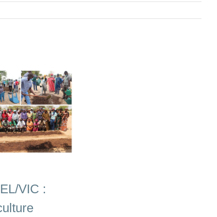
L/VIC :
culture