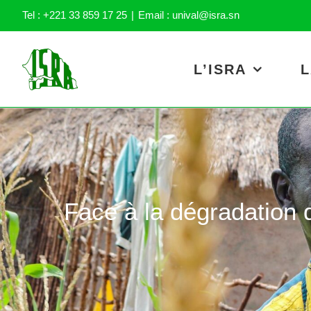
Skip
Tel : +221 33 859 17 25
|
Email : unival@isra.sn
to
content
L’ISRA
L
Face à la dégradation d