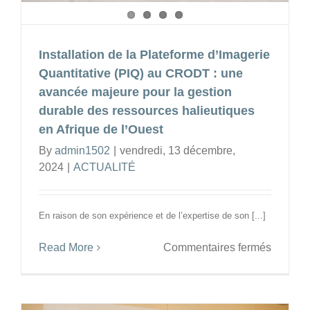
de
la
terre
Installation de la Plateforme d’Imagerie
Quantitative (PIQ) au CRODT : une
avancée majeure pour la gestion
durable des ressources halieutiques
en Afrique de l’Ouest
By
admin1502
|
vendredi, 13 décembre,
2024
|
ACTUALITÉ
En raison de son expérience et de l’expertise de son [...]
sur
Read More
Commentaires fermés
Installa
de
la