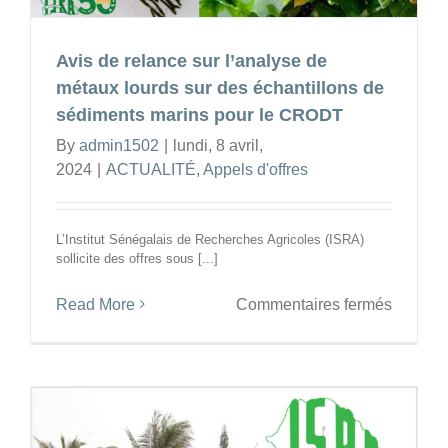
:
Une
équipe
Avis de relance sur l’analyse de
du
métaux lourds sur des échantillons de
CROD
sédiments marins pour le CRODT
capacit
By
admin1502
|
lundi, 8 avril,
sur
2024
|
ACTUALITÉ
,
Appels d'offres
la
surveil
des
L’Institut Sénégalais de Recherches Agricoles (ISRA)
commun
sollicite des offres sous [...]
plancto
sur
Read More
Commentaires fermés
Avis
de
relance
sur
l’analys
de