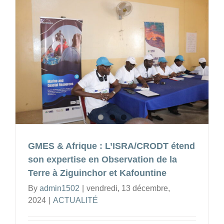
Platefo
d’Image
Quantita
(PIQ)
au
CROD
:
une
avancé
majeur
pour
la
GMES & Afrique : L’ISRA/CRODT étend
gestion
durable
son expertise en Observation de la
des
Terre à Ziguinchor et Kafountine
ressour
By
admin1502
|
vendredi, 13 décembre,
halieut
2024
|
ACTUALITÉ
en
Afrique