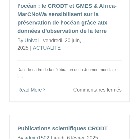
l’océan : le CRODT et GMES & Africa-
MarCNoWa sensibilisent sur la
préservation de l’océan grâce aux
données d’observation de la terre
By
Unival
|
vendredi, 20 juin,
2025
|
ACTUALITÉ
Dans le cadre de la célébration de la Journée mondiale
[...]
sur
Read More
Commentaires fermés
Célébra
de
la
Journé
mondia
Publications scientifiques CRODT
de
By
admin1502
|
jeudi, 6 février, 2025