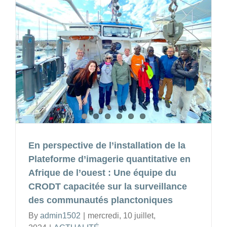
LNERV
du
BAME,
de
l’UPVac
du
LNRPV
du
CDH
et
du
CNRF
En perspective de l’installation de la
pour
Plateforme d’imagerie quantitative en
une
Afrique de l’ouest : Une équipe du
souvera
CRODT capacitée sur la surveillance
aliment
des communautés planctoniques
durable
dans
By
admin1502
|
mercredi, 10 juillet,
la