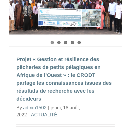
le
CROD
outillent
des
femmes
de
la
sous-
Projet « Gestion et résilience des
région
sur
pêcheries de petits pélagiques en
les
Afrique de l’Ouest » : le CRODT
techniq
partage les connaissances issues des
de
résultats de recherche avec les
piscicul
décideurs
en
By
admin1502
|
jeudi, 18 août,
bacs
2022
|
ACTUALITÉ
hors-
sol
intégré