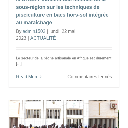
sous-région sur les techniques de
pisciculture en bacs hors-sol intégrée
au maraîchage
By
admin1502
|
lundi, 22 mai,
2023
|
ACTUALITÉ
Le secteur de la pêche artisanale en Afrique est durement
[...]
sur
Read More
Commentaires fermés
Raréfac
du
poisson
:
La
COAPA
et