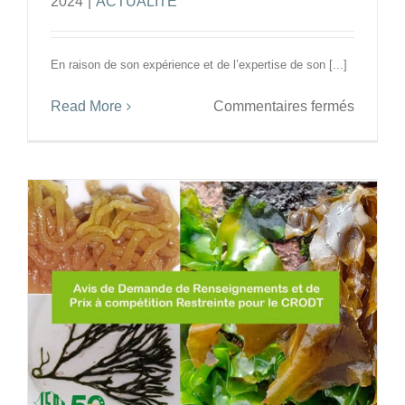
2024
|
ACTUALITÉ
zone
Dakar
Niayes
En raison de son expérience et de l’expertise de son [...]
sur
Read More
Commentaires fermés
En
perspec
de
l’install
de
la
Platefo
d’image
quantita
en
Afrique
de
l’ouest