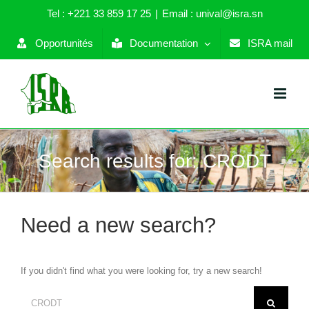
Skip
Tel : +221 33 859 17 25
|
Email : unival@isra.sn
to
content
Opportunités
Documentation
ISRA mail
Search results for: CRODT
Need a new search?
If you didn't find what you were looking for, try a new search!
Search
for: