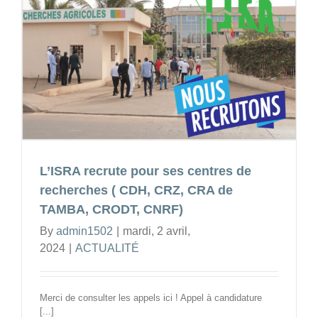
métaux
lourds
sur
des
échanti
de
sédimen
marins
pour
L’ISRA recrute pour ses centres de
le
CROD
recherches ( CDH, CRZ, CRA de
TAMBA, CRODT, CNRF)
By
admin1502
|
mardi, 2 avril,
2024
|
ACTUALITÉ
Merci de consulter les appels ici ! Appel à candidature
[...]