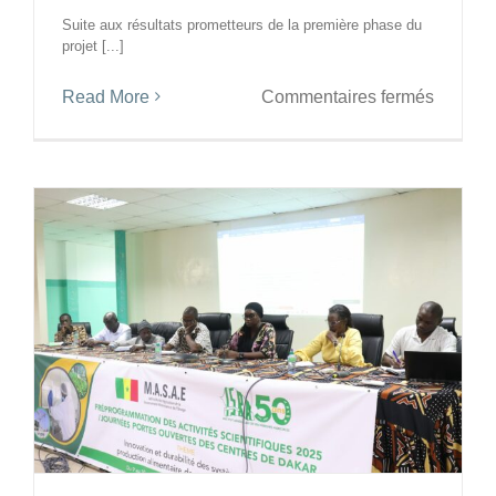
de
Suite aux résultats prometteurs de la première phase du
l’Ouest
projet [...]
sur
Read More
Commentaires fermés
GMES
&
Afrique
:
L’ISRA
étend
son
experti
en
Observa
de
la
Terre
à
Ziguinc