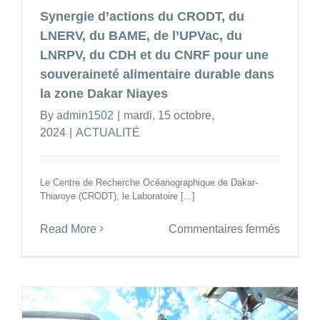
Synergie d’actions du CRODT, du
et
Kafount
LNERV, du BAME, de l’UPVac, du
LNRPV, du CDH et du CNRF pour une
souveraineté alimentaire durable dans
la zone Dakar Niayes
By
admin1502
|
mardi, 15 octobre,
2024
|
ACTUALITÉ
Le Centre de Recherche Océanographique de Dakar-
Thiaroye (CRODT), le Laboratoire [...]
sur
Read More
Commentaires fermés
Synergi
d’action
du
CRODT
du