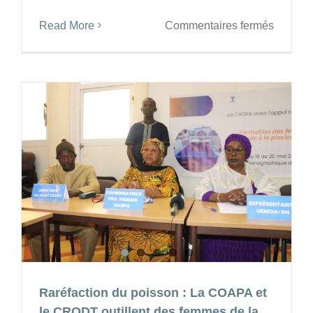
sur
Read More
Commentaires fermés
L’ISRA
recrute
pour
ses
centres
de
recherc
(
CDH,
CRZ,
CRA
de
TAMBA
CRODT
CNRF)
Raréfaction du poisson : La COAPA et
le CRODT outillent des femmes de la