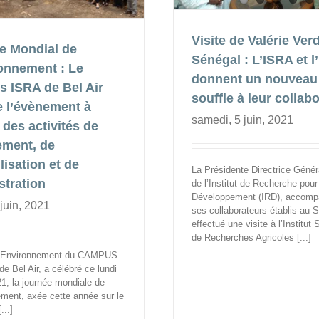
Visite de Valérie Ver
e Mondial de
Sénégal : L’ISRA et l
ronnement : Le
donnent un nouveau
 ISRA de Bel Air
souffle à leur collab
 l’évènement à
samedi, 5 juin, 2021
 des activités de
ement, de
lisation et de
La Présidente Directrice Géné
tration
de l’Institut de Recherche pour
Développement (IRD), accomp
 juin, 2021
ses collaborateurs établis au 
effectué une visite à l’Institut
de Recherches Agricoles [...]
e Environnement du CAMPUS
e Bel Air, a célébré ce lundi
21, la journée mondiale de
ement, axée cette année sur le
...]