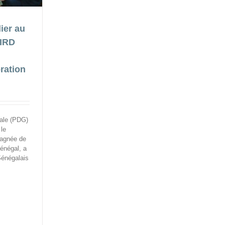
dier au
’IRD
oration
rale (PDG)
 le
agnée de
Sénégal, a
 Sénégalais