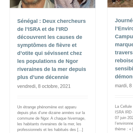
Journé
Sénégal : Deux chercheurs
l’Envi
de l’ISRA et de l’IRD
Campus
découvrent les causes de
marque
symptômes de fièvre et
travers
d’otite qui sévissent chez
rebois
les populations de Ngor
sensibi
riveraines de la mer depuis
démons
plus d’une décennie
mardi, 8
vendredi, 8 octobre, 2021
La Cellul
Un étrange phénomène est apparu
ISRA IRD d
depuis plus d’une dizaine années sur la
07 juin 20
commune de Ngor. A chaque hivernage,
l’environn
les habitants riveraines de la mer, les
thème : « [
professionnels et les habitués des [...]