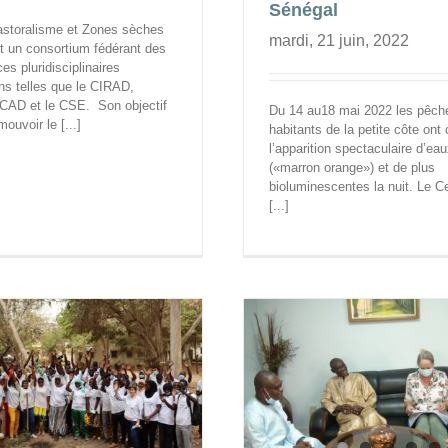
Sénégal
astoralisme et Zones sèches
mardi, 21 juin, 2022
t un consortium fédérant des
s pluridisciplinaires
ions telles que le CIRAD,
UCAD et le CSE. Son objectif
Du 14 au18 mai 2022 les pêche
ouvoir le [...]
habitants de la petite côte ont
l’apparition spectaculaire d’ea
(«marron orange») et de plus
bioluminescentes la nuit. Le C
[...]